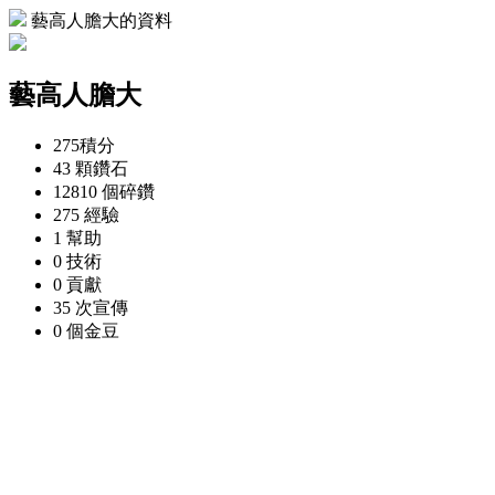
藝高人膽大的資料
藝高人膽大
275
積分
43 顆
鑽石
12810 個
碎鑽
275
經驗
1
幫助
0
技術
0
貢獻
35 次
宣傳
0 個
金豆