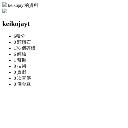
keikojayt的資料
keikojayt
6
積分
0 顆
鑽石
176 個
碎鑽
6
經驗
1
幫助
0
技術
0
貢獻
0 次
宣傳
0 個
金豆