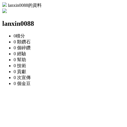
lanxin0088的資料
lanxin0088
0
積分
0 顆
鑽石
0 個
碎鑽
0
經驗
0
幫助
0
技術
0
貢獻
0 次
宣傳
0 個
金豆