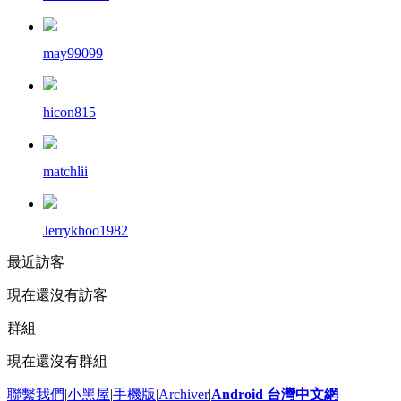
may99099
hicon815
matchlii
Jerrykhoo1982
最近訪客
現在還沒有訪客
群組
現在還沒有群組
聯繫我們
|
小黑屋
|
手機版
|
Archiver
|
Android 台灣中文網