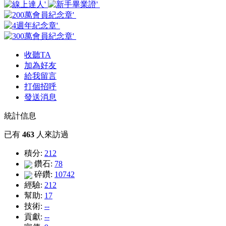
收聽TA
加為好友
給我留言
打個招呼
發送消息
統計信息
已有
463
人來訪過
積分:
212
鑽石:
78
碎鑽:
10742
經驗:
212
幫助:
17
技術:
--
貢獻:
--