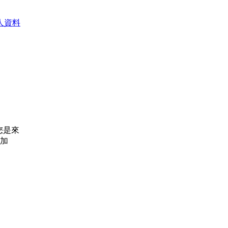
人資料
您是來
加