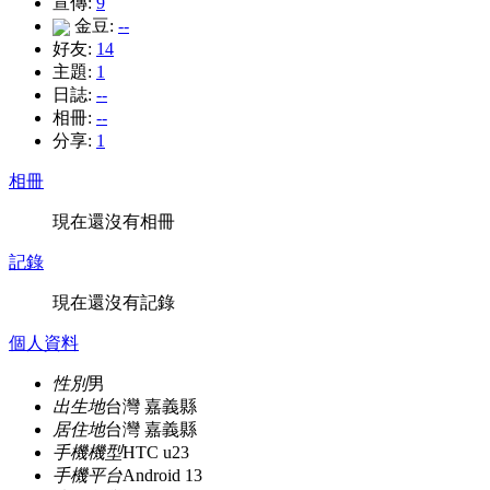
宣傳:
9
金豆:
--
好友:
14
主題:
1
日誌:
--
相冊:
--
分享:
1
相冊
現在還沒有相冊
記錄
現在還沒有記錄
個人資料
性別
男
出生地
台灣 嘉義縣
居住地
台灣 嘉義縣
手機機型
HTC u23
手機平台
Android 13