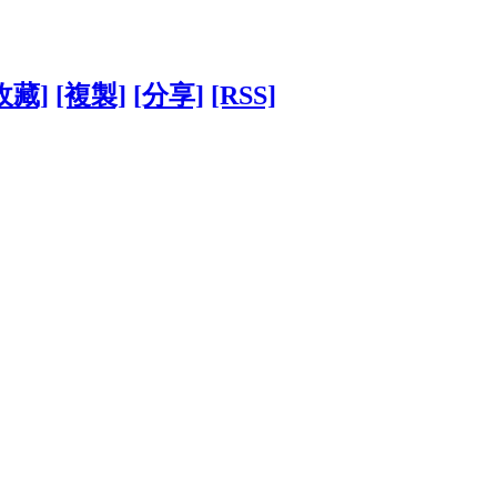
收藏]
[複製]
[分享]
[RSS]