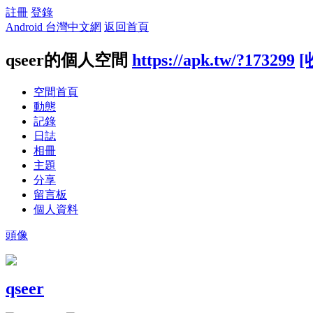
註冊
登錄
Android 台灣中文網
返回首頁
qseer的個人空間
https://apk.tw/?173299
[
空間首頁
動態
記錄
日誌
相冊
主題
分享
留言板
個人資料
頭像
qseer