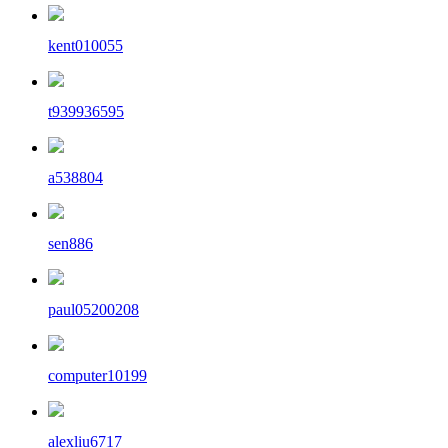
kent010055
t939936595
a538804
sen886
paul05200208
computer10199
alexliu6717