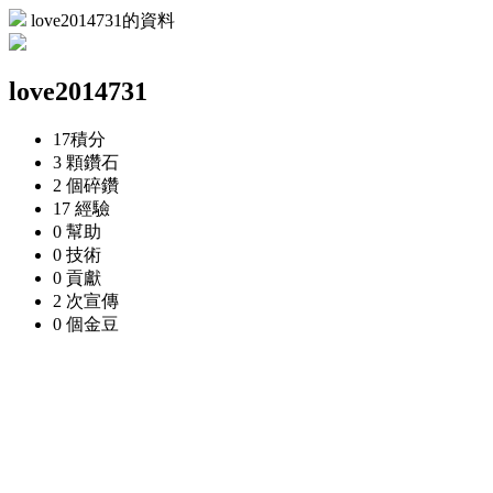
love2014731的資料
love2014731
17
積分
3 顆
鑽石
2 個
碎鑽
17
經驗
0
幫助
0
技術
0
貢獻
2 次
宣傳
0 個
金豆