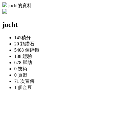
jocht的資料
jocht
145
積分
20 顆
鑽石
5408 個
碎鑽
138
經驗
678
幫助
0
技術
0
貢獻
71 次
宣傳
1 個
金豆