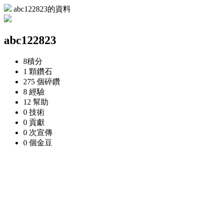
abc122823的資料
abc122823
8
積分
1 顆
鑽石
275 個
碎鑽
8
經驗
12
幫助
0
技術
0
貢獻
0 次
宣傳
0 個
金豆