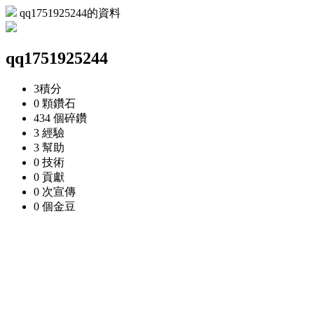
qq1751925244的資料
qq1751925244
3
積分
0 顆
鑽石
434 個
碎鑽
3
經驗
3
幫助
0
技術
0
貢獻
0 次
宣傳
0 個
金豆