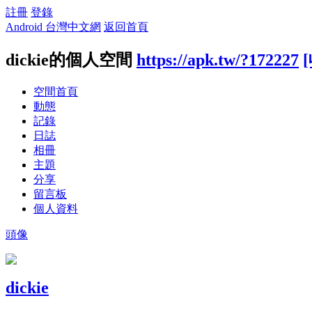
註冊
登錄
Android 台灣中文網
返回首頁
dickie的個人空間
https://apk.tw/?172227
空間首頁
動態
記錄
日誌
相冊
主題
分享
留言板
個人資料
頭像
dickie