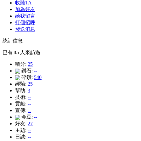
收聽TA
加為好友
給我留言
打個招呼
發送消息
統計信息
已有
35
人來訪過
積分:
25
鑽石:
--
碎鑽:
540
經驗:
25
幫助:
3
技術:
--
貢獻:
--
宣傳:
--
金豆:
--
好友:
27
主題:
--
日誌:
--