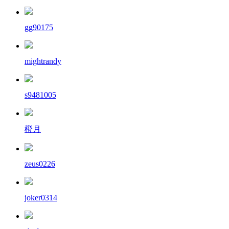
gg90175
mightrandy
s9481005
橙月
zeus0226
joker0314