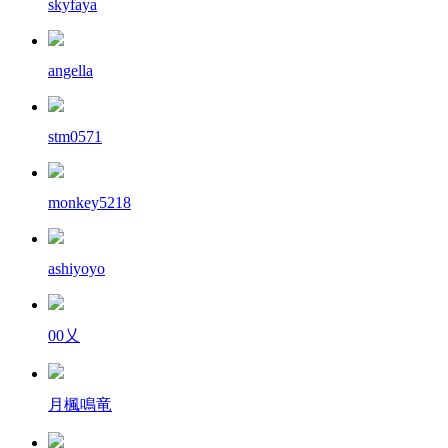
skyfaya
angella
stm0571
monkey5218
ashiyoyo
00乂
月楓鳴竜