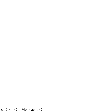
ries , Gzip On, Memcache On.