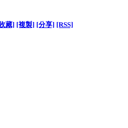
[收藏]
[複製]
[分享]
[RSS]