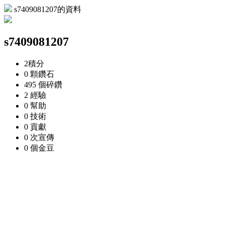
s7409081207的資料
s7409081207
2
積分
0 顆
鑽石
495 個
碎鑽
2
經驗
0
幫助
0
技術
0
貢獻
0 次
宣傳
0 個
金豆