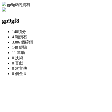
gp9gf8的資料
gp9gf8
140
積分
4 顆
鑽石
3386 個
碎鑽
140
經驗
11
幫助
0
技術
0
貢獻
0 次
宣傳
0 個
金豆