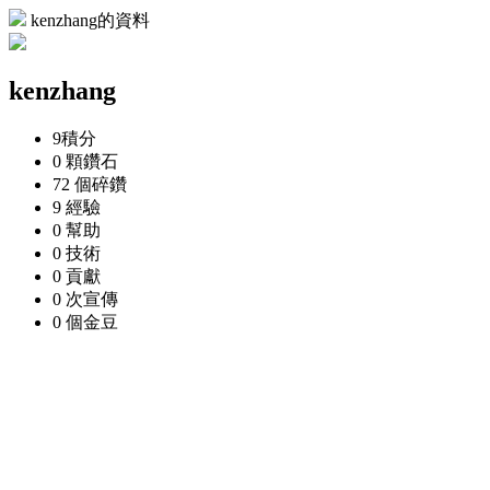
kenzhang的資料
kenzhang
9
積分
0 顆
鑽石
72 個
碎鑽
9
經驗
0
幫助
0
技術
0
貢獻
0 次
宣傳
0 個
金豆