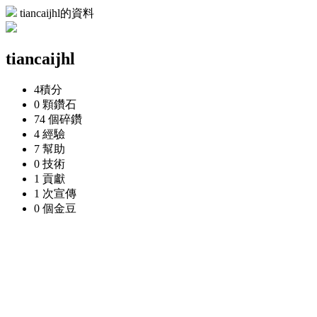
tiancaijhl的資料
tiancaijhl
4
積分
0 顆
鑽石
74 個
碎鑽
4
經驗
7
幫助
0
技術
1
貢獻
1 次
宣傳
0 個
金豆