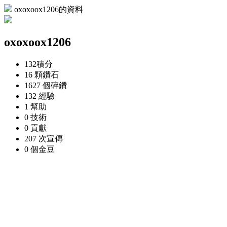
oxoxoox1206的資料
oxoxoox1206
132
積分
16 顆
鑽石
1627 個
碎鑽
132
經驗
1
幫助
0
技術
0
貢獻
207 次
宣傳
0 個
金豆