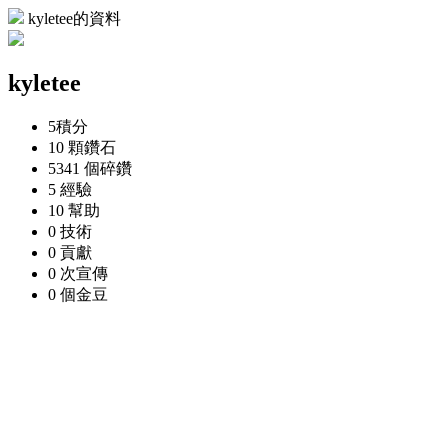
kyletee的資料
kyletee
5
積分
10 顆
鑽石
5341 個
碎鑽
5
經驗
10
幫助
0
技術
0
貢獻
0 次
宣傳
0 個
金豆