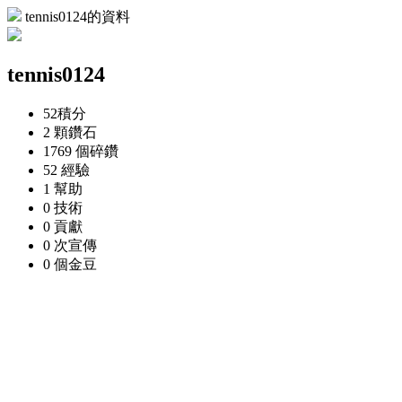
tennis0124的資料
tennis0124
52
積分
2 顆
鑽石
1769 個
碎鑽
52
經驗
1
幫助
0
技術
0
貢獻
0 次
宣傳
0 個
金豆