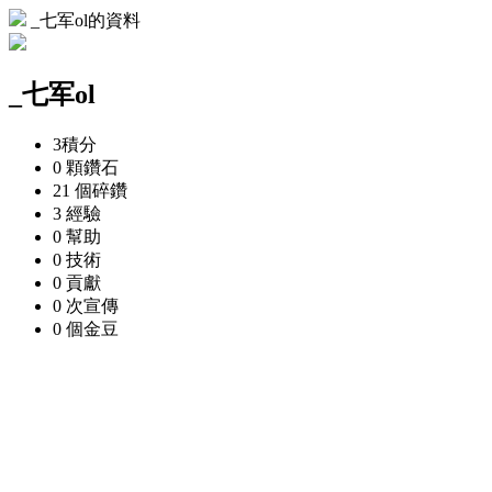
_七军ol的資料
_七军ol
3
積分
0 顆
鑽石
21 個
碎鑽
3
經驗
0
幫助
0
技術
0
貢獻
0 次
宣傳
0 個
金豆