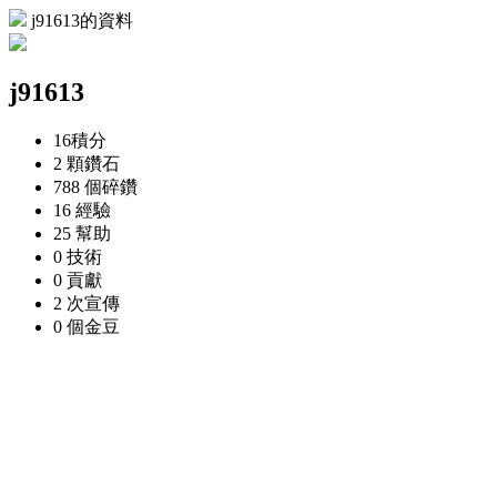
j91613的資料
j91613
16
積分
2 顆
鑽石
788 個
碎鑽
16
經驗
25
幫助
0
技術
0
貢獻
2 次
宣傳
0 個
金豆