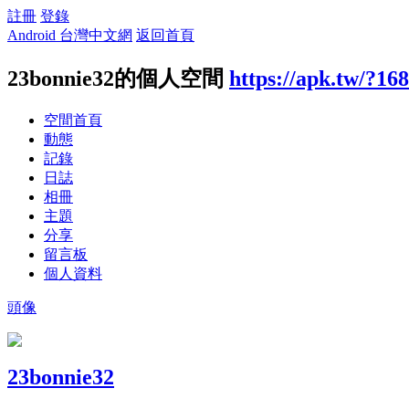
註冊
登錄
Android 台灣中文網
返回首頁
23bonnie32的個人空間
https://apk.tw/?16
空間首頁
動態
記錄
日誌
相冊
主題
分享
留言板
個人資料
頭像
23bonnie32