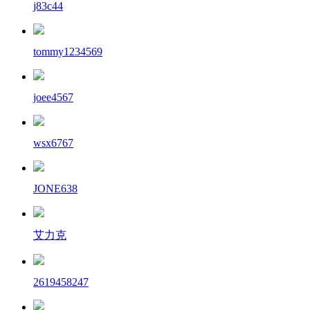
j83c44
tommy1234569
joee4567
wsx6767
JONE638
艾力克
2619458247