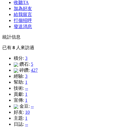
收聽TA
加為好友
給我留言
打個招呼
發送消息
統計信息
已有
8
人來訪過
積分:
3
鑽石:
5
碎鑽:
427
經驗:
3
幫助:
1
技術:
--
貢獻:
1
宣傳:
1
金豆:
--
好友:
10
主題:
1
日誌:
--