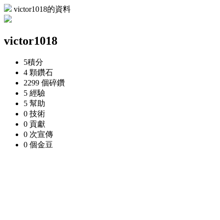
victor1018的資料
victor1018
5
積分
4 顆
鑽石
2299 個
碎鑽
5
經驗
5
幫助
0
技術
0
貢獻
0 次
宣傳
0 個
金豆