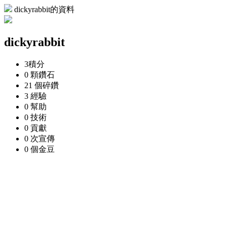
dickyrabbit的資料
dickyrabbit
3
積分
0 顆
鑽石
21 個
碎鑽
3
經驗
0
幫助
0
技術
0
貢獻
0 次
宣傳
0 個
金豆