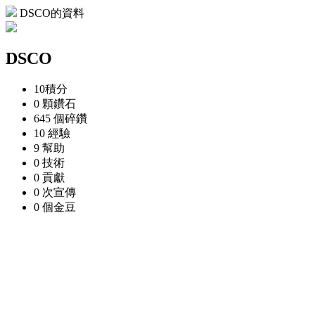
DSCO的資料
DSCO
10
積分
0 顆
鑽石
645 個
碎鑽
10
經驗
9
幫助
0
技術
0
貢獻
0 次
宣傳
0 個
金豆