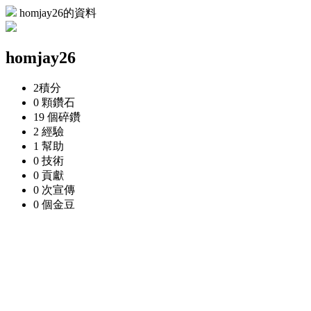
homjay26的資料
homjay26
2
積分
0 顆
鑽石
19 個
碎鑽
2
經驗
1
幫助
0
技術
0
貢獻
0 次
宣傳
0 個
金豆