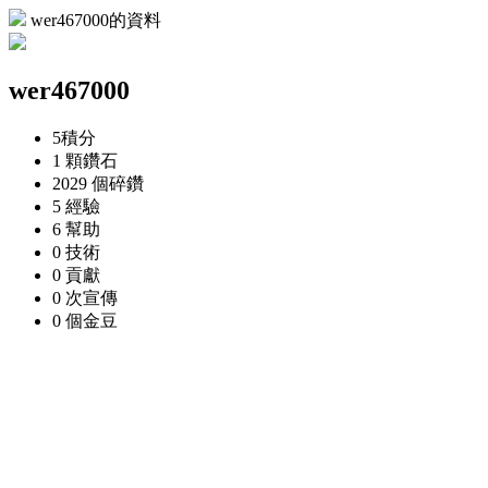
wer467000的資料
wer467000
5
積分
1 顆
鑽石
2029 個
碎鑽
5
經驗
6
幫助
0
技術
0
貢獻
0 次
宣傳
0 個
金豆