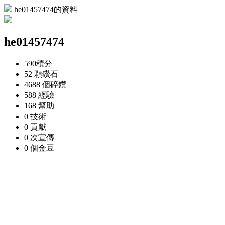
he01457474的資料
he01457474
590
積分
52 顆
鑽石
4688 個
碎鑽
588
經驗
168
幫助
0
技術
0
貢獻
0 次
宣傳
0 個
金豆