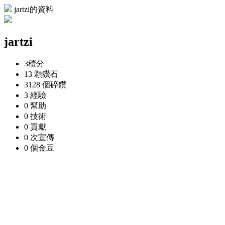
jartzi的資料
jartzi
3
積分
13 顆
鑽石
3128 個
碎鑽
3
經驗
0
幫助
0
技術
0
貢獻
0 次
宣傳
0 個
金豆