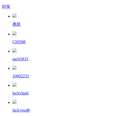
好友
惠慈
CHD88
aacb5833
10002231
luckyland
fackyou48