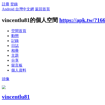
註冊
登錄
Android 台灣中文網
返回首頁
vincentlu81的個人空間
https://apk.tw/?16
空間首頁
動態
記錄
日誌
相冊
主題
分享
留言板
個人資料
頭像
vincentlu81