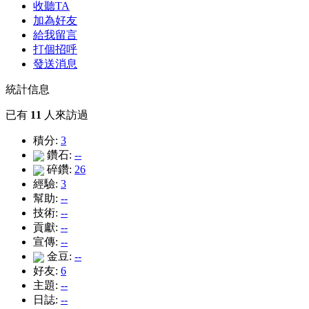
收聽TA
加為好友
給我留言
打個招呼
發送消息
統計信息
已有
11
人來訪過
積分:
3
鑽石:
--
碎鑽:
26
經驗:
3
幫助:
--
技術:
--
貢獻:
--
宣傳:
--
金豆:
--
好友:
6
主題:
--
日誌:
--