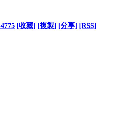
64775
[收藏]
[複製]
[分享]
[RSS]