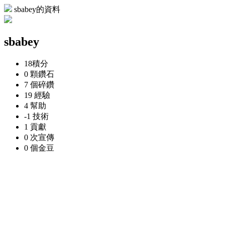
sbabey的資料
sbabey
18
積分
0 顆
鑽石
7 個
碎鑽
19
經驗
4
幫助
-1
技術
1
貢獻
0 次
宣傳
0 個
金豆