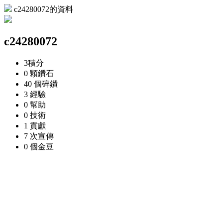
c24280072的資料
c24280072
3
積分
0 顆
鑽石
40 個
碎鑽
3
經驗
0
幫助
0
技術
1
貢獻
7 次
宣傳
0 個
金豆