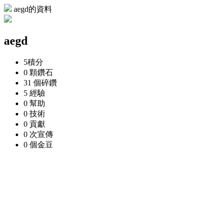
aegd的資料
aegd
5
積分
0 顆
鑽石
31 個
碎鑽
5
經驗
0
幫助
0
技術
0
貢獻
0 次
宣傳
0 個
金豆