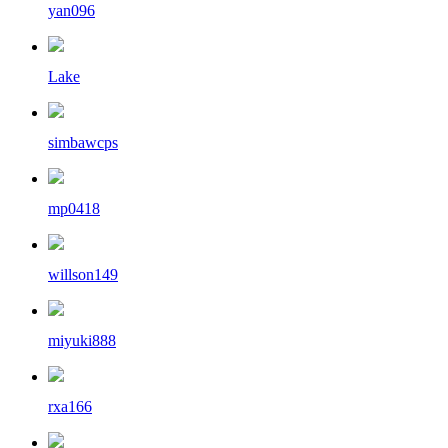
yan096
Lake
simbawcps
mp0418
willson149
miyuki888
rxa166