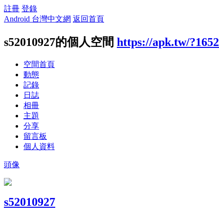
註冊
登錄
Android 台灣中文網
返回首頁
s52010927的個人空間
https://apk.tw/?165
空間首頁
動態
記錄
日誌
相冊
主題
分享
留言板
個人資料
頭像
s52010927