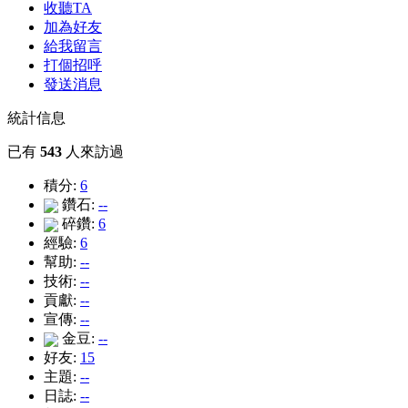
收聽TA
加為好友
給我留言
打個招呼
發送消息
統計信息
已有
543
人來訪過
積分:
6
鑽石:
--
碎鑽:
6
經驗:
6
幫助:
--
技術:
--
貢獻:
--
宣傳:
--
金豆:
--
好友:
15
主題:
--
日誌:
--