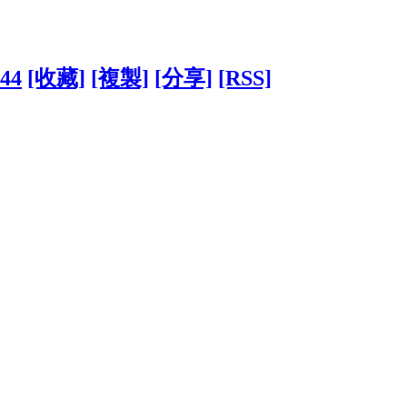
244
[收藏]
[複製]
[分享]
[RSS]