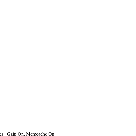
ries , Gzip On, Memcache On.