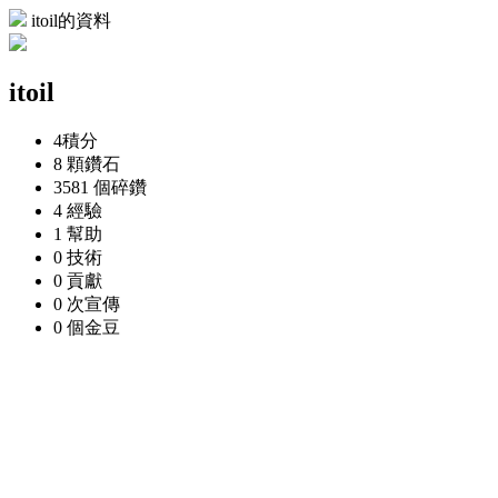
itoil的資料
itoil
4
積分
8 顆
鑽石
3581 個
碎鑽
4
經驗
1
幫助
0
技術
0
貢獻
0 次
宣傳
0 個
金豆