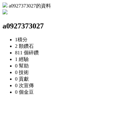
a0927373027的資料
a0927373027
1
積分
2 顆
鑽石
811 個
碎鑽
1
經驗
0
幫助
0
技術
0
貢獻
0 次
宣傳
0 個
金豆