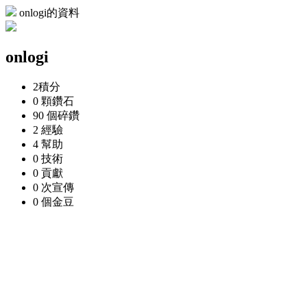
onlogi的資料
onlogi
2
積分
0 顆
鑽石
90 個
碎鑽
2
經驗
4
幫助
0
技術
0
貢獻
0 次
宣傳
0 個
金豆