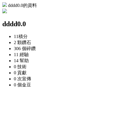
dddd0.0的資料
dddd0.0
11
積分
2 顆
鑽石
306 個
碎鑽
11
經驗
14
幫助
0
技術
0
貢獻
0 次
宣傳
0 個
金豆