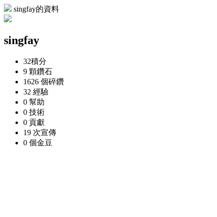
singfay的資料
singfay
32
積分
9 顆
鑽石
1626 個
碎鑽
32
經驗
0
幫助
0
技術
0
貢獻
19 次
宣傳
0 個
金豆