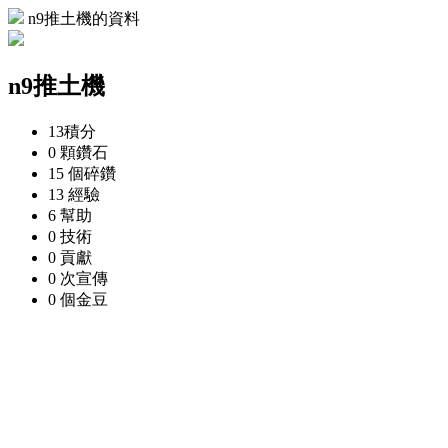
n9推土機的資料
n9推土機
13
積分
0 顆
鑽石
15 個
碎鑽
13
經驗
6
幫助
0
技術
0
貢獻
0 次
宣傳
0 個
金豆