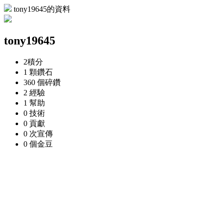
tony19645的資料
tony19645
2
積分
1 顆
鑽石
360 個
碎鑽
2
經驗
1
幫助
0
技術
0
貢獻
0 次
宣傳
0 個
金豆