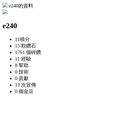
e240的資料
e240
11
積分
15 顆
鑽石
1761 個
碎鑽
11
經驗
8
幫助
0
技術
0
貢獻
13 次
宣傳
0 個
金豆