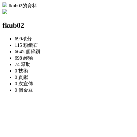
fkub02的資料
fkub02
699
積分
115 顆
鑽石
6645 個
碎鑽
698
經驗
74
幫助
0
技術
0
貢獻
0 次
宣傳
0 個
金豆