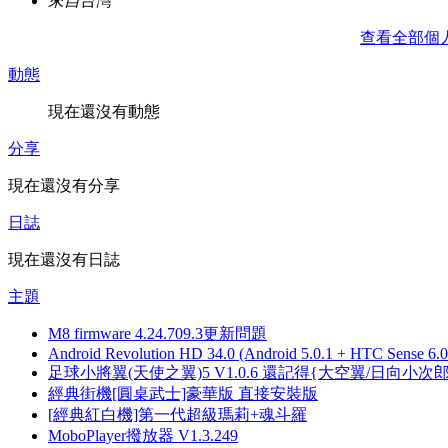
來自
台灣
查看全部個
動態
現在還沒有動態
分享
現在還沒有分享
日誌
現在還沒有日誌
主題
M8 firmware 4.24.709.3更新問題
Android Revolution HD 34.0 (Android 5.0.1 + HTC Sense 6.0
足球小將翼(天使之翼)5 V1.0.6 還記得{大空翼/日向小次
經典街機[圓桌武士]豪華版 直接安裝版
[經典紅白機]第一代超級瑪莉+魂斗羅
MoboPlayer撥放器 V1.3.249