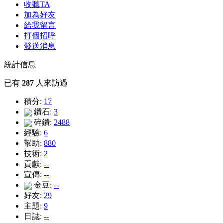
收聽TA
加為好友
給我留言
打個招呼
發送消息
統計信息
已有
287
人來訪過
積分:
17
鑽石:
3
碎鑽:
2488
經驗:
6
幫助:
880
技術:
2
貢獻:
--
宣傳:
--
金豆:
--
好友:
29
主題:
9
日誌:
--