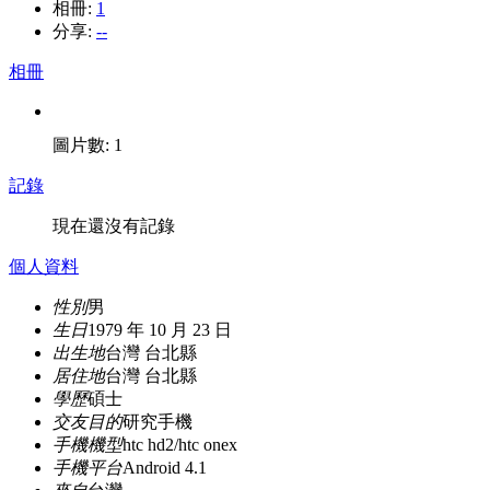
相冊:
1
分享:
--
相冊
圖片數: 1
記錄
現在還沒有記錄
個人資料
性別
男
生日
1979 年 10 月 23 日
出生地
台灣 台北縣
居住地
台灣 台北縣
學歷
碩士
交友目的
研究手機
手機機型
htc hd2/htc onex
手機平台
Android 4.1