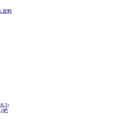
人資料
/6.5)
郎}吧