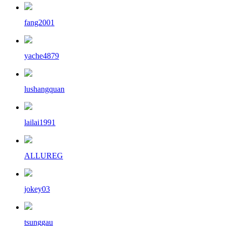
fang2001
yache4879
lushangquan
lailai1991
ALLUREG
jokey03
tsunggau