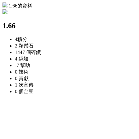
1.66的資料
1.66
4
積分
2 顆
鑽石
1447 個
碎鑽
4
經驗
-7
幫助
0
技術
0
貢獻
1 次
宣傳
0 個
金豆