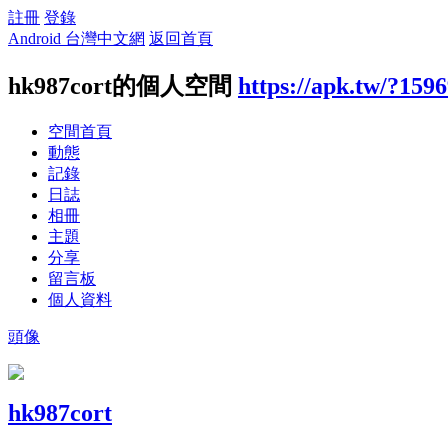
註冊
登錄
Android 台灣中文網
返回首頁
hk987cort的個人空間
https://apk.tw/?159
空間首頁
動態
記錄
日誌
相冊
主題
分享
留言板
個人資料
頭像
hk987cort