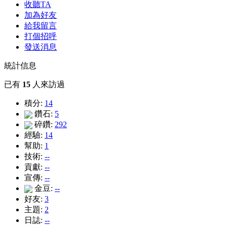
收聽TA
加為好友
給我留言
打個招呼
發送消息
統計信息
已有
15
人來訪過
積分:
14
鑽石:
5
碎鑽:
292
經驗:
14
幫助:
1
技術:
--
貢獻:
--
宣傳:
--
金豆:
--
好友:
3
主題:
2
日誌:
--