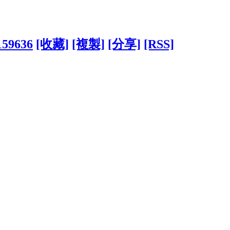
?159636
[收藏]
[複製]
[分享]
[RSS]