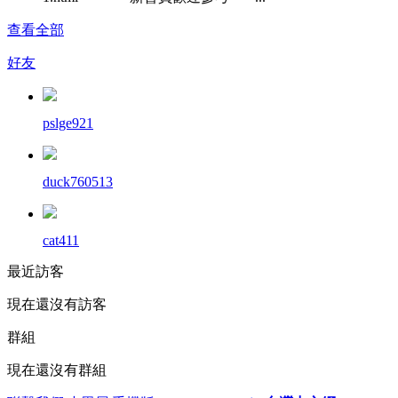
查看全部
好友
pslge921
duck760513
cat411
最近訪客
現在還沒有訪客
群組
現在還沒有群組