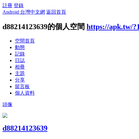
註冊
登錄
Android 台灣中文網
返回首頁
d88214123639的個人空間
https://apk.tw/
空間首頁
動態
記錄
日誌
相冊
主題
分享
留言板
個人資料
頭像
d88214123639