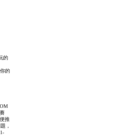
玩的
問你的
 ROM
大賽
賽 順便推
問題，
1-