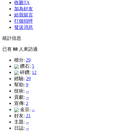
收聽TA
加為好友
給我留言
打個招呼
發送消息
統計信息
已有
88
人來訪過
積分:
29
鑽石:
5
碎鑽:
12
經驗:
29
幫助:
9
技術:
--
貢獻:
--
宣傳:
2
金豆:
--
好友:
21
主題:
--
日誌:
--