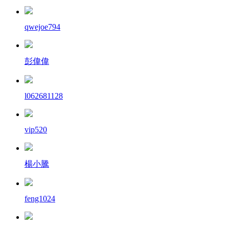
qwejoe794
彭偉偉
l062681128
vip520
楊小騰
feng1024