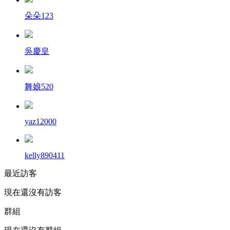
朵朵123
吳慶皇
舞娘520
yaz12000
kelly890411
最近訪客
現在還沒有訪客
群組