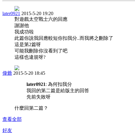
later0921
2015-5-20 19:20
對遊戲太空戰士六的回應
謝謝他
我成功啦
此篇你說我回應較短你扣我分..而我將之刪除了
這是第2篇呀
可能我刪除你沒看到了吧
這樣也違規呀?
偉爺
2015-5-20 18:45
later0921
: 為何扣我分
我回的第二篇是給版主的回答
先前失敗呀
什麼回第二篇？
查看全部
好友