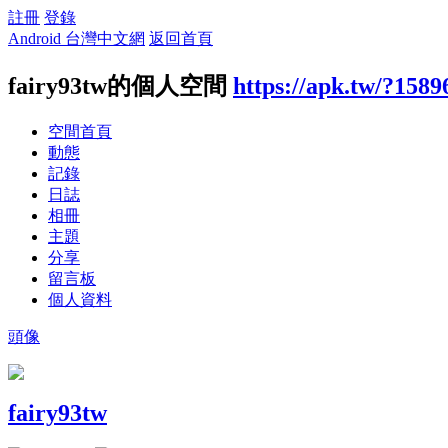
註冊
登錄
Android 台灣中文網
返回首頁
fairy93tw的個人空間
https://apk.tw/?1589
空間首頁
動態
記錄
日誌
相冊
主題
分享
留言板
個人資料
頭像
fairy93tw