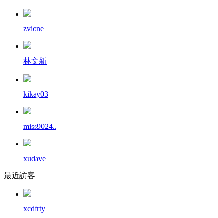
zvione
林文新
kikay03
miss9024..
xudave
最近訪客
xcdfrty