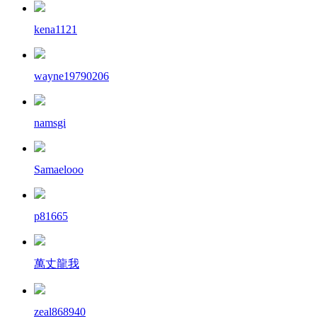
kena1121
wayne19790206
namsgi
Samaelooo
p81665
萬丈龍我
zeal868940