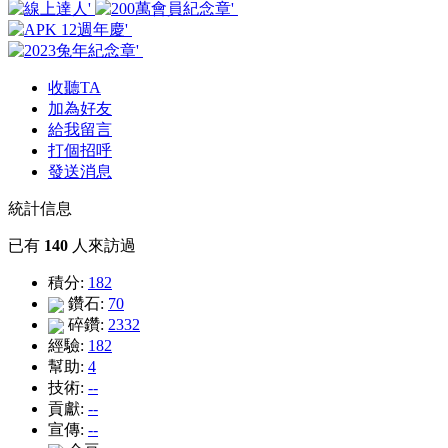
收聽TA
加為好友
給我留言
打個招呼
發送消息
統計信息
已有
140
人來訪過
積分:
182
鑽石:
70
碎鑽:
2332
經驗:
182
幫助:
4
技術:
--
貢獻:
--
宣傳:
--