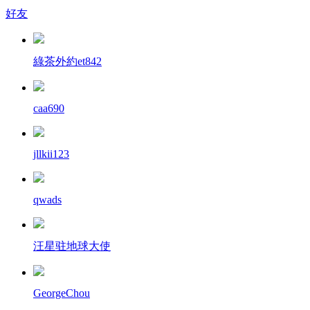
好友
綠茶外約et842
caa690
jllkii123
qwads
汪星驻地球大使
GeorgeChou