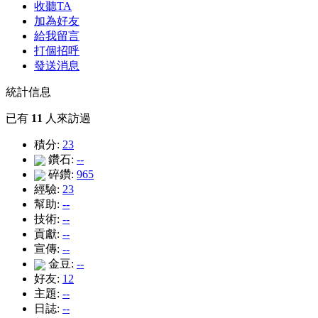
收聽TA
加為好友
給我留言
打個招呼
發送消息
統計信息
已有
11
人來訪過
積分:
23
鑽石:
--
碎鑽:
965
經驗:
23
幫助:
--
技術:
--
貢獻:
--
宣傳:
--
金豆:
--
好友:
12
主題:
--
日誌:
--