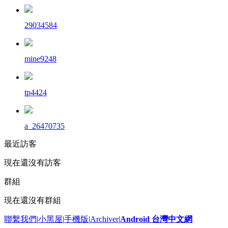
29034584
mine9248
tp4424
a_26470735
最近訪客
現在還沒有訪客
群組
現在還沒有群組
聯繫我們
|
小黑屋
|
手機版
|
Archiver
|
Android 台灣中文網