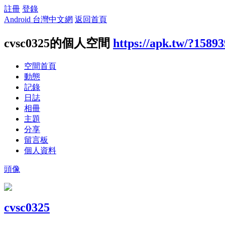
註冊
登錄
Android 台灣中文網
返回首頁
cvsc0325的個人空間
https://apk.tw/?1589
空間首頁
動態
記錄
日誌
相冊
主題
分享
留言板
個人資料
頭像
cvsc0325