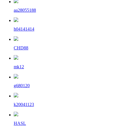
aa28055188
h04141414
CHD88
mk12
g680120
k20041123
HASL