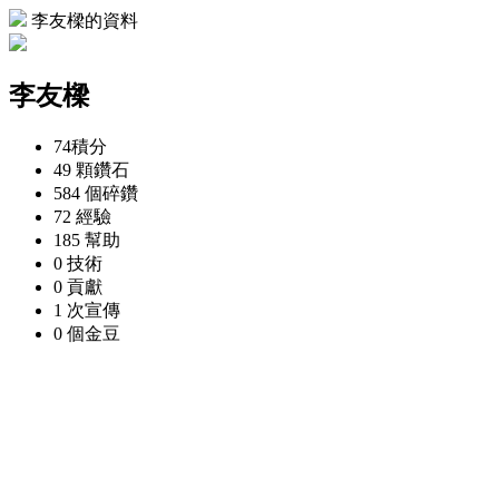
李友樑的資料
李友樑
74
積分
49 顆
鑽石
584 個
碎鑽
72
經驗
185
幫助
0
技術
0
貢獻
1 次
宣傳
0 個
金豆