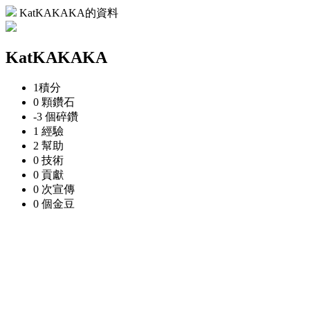
KatKAKAKA的資料
KatKAKAKA
1
積分
0 顆
鑽石
-3 個
碎鑽
1
經驗
2
幫助
0
技術
0
貢獻
0 次
宣傳
0 個
金豆